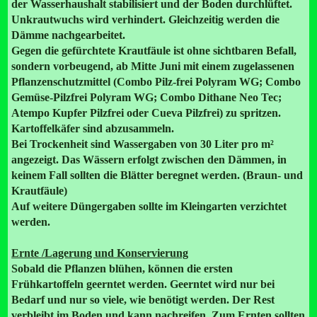
der Wasserhaushalt stabilisiert und der Boden durchlüftet.
Unkrautwuchs wird verhindert. Gleichzeitig werden die
Dämme nachgearbeitet.
Gegen die gefürchtete Krautfäule ist ohne sichtbaren Befall,
sondern vorbeugend, ab Mitte Juni mit einem zugelassenen
Pflanzenschutzmittel (Combo Pilz-frei Polyram WG; Combo
Gemüse-Pilzfrei Polyram WG; Combo Dithane Neo Tec;
Atempo Kupfer Pilzfrei oder Cueva Pilzfrei) zu spritzen.
Kartoffelkäfer sind abzusammeln.
Bei Trockenheit sind Wassergaben von 30 Liter pro m²
angezeigt. Das Wässern erfolgt zwischen den Dämmen, in
keinem Fall sollten die Blätter beregnet werden. (Braun- und
Krautfäule)
Auf weitere Düngergaben sollte im Kleingarten verzichtet
werden.
Ernte /Lagerung und Konservierung
Sobald die Pflanzen blühen, können die ersten
Frühkartoffeln geerntet werden. Geerntet wird nur bei
Bedarf und nur so viele, wie benötigt werden. Der Rest
verbleibt im Boden und kann nachreifen. Zum Ernten sollten